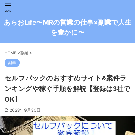
あらおLife〜MRの営業の仕事×副業で人生
を豊かに〜
HOME
>
副業
>
副業
セルフバックのおすすめサイト&案件ラ
ンキングや稼ぐ手順を解説【登録は3社で
OK】
2023年9月30日