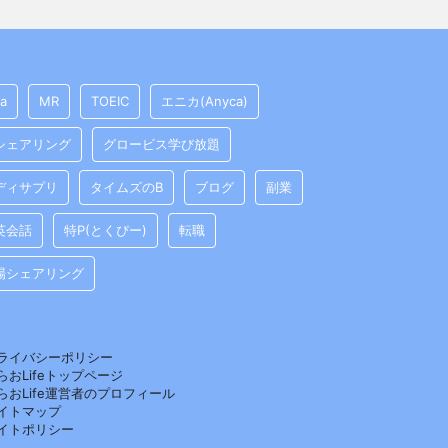
pa
MR
TOEIC
エニカ(Anyca)
シェアリング
グロービス学び放題
ディサプリ
タイムズのB
ブログ
副業
英会話
特P(とくぴー)
転職
場シェアリング
ライバシーポリシー
らおLifeトップページ
らおLife運営者のプロフィール
イトマップ
イトポリシー