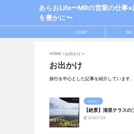
あらおLife〜MRの営業の仕事
を豊かに〜
HOME
MR
HOME
>
お出かけ
>
お出かけ
旅行を中心とした記事を紹介しています
お出かけ
【絶景】清里テラスの
2022/7/24