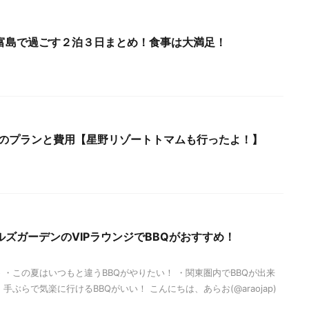
富島で過ごす２泊３日まとめ！食事は大満足！
行のプランと費用【星野リゾートトマムも行ったよ！】
ズガーデンのVIPラウンジでBBQがおすすめ！
 ・この夏はいつもと違うBBQがやりたい！ ・関東圏内でBBQが出来
ぶらで気楽に行けるBBQがいい！ こんにちは、あらお(@araojap)