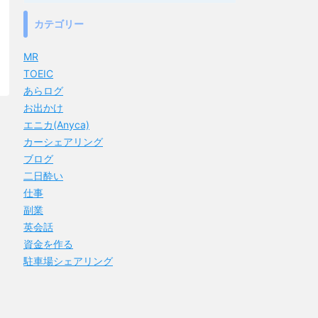
カテゴリー
MR
TOEIC
あらログ
お出かけ
エニカ(Anyca)
カーシェアリング
ブログ
二日酔い
仕事
副業
英会話
資金を作る
駐車場シェアリング