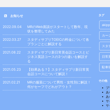
タグ
お知らせ
akip
2022.09.04
MRのWeb面談がスタートして数年、現
状を整理してみた
カー
2022.03.27
スタディサプリTOEICの料金について各
プランごとに解説する
スタ
2021.08.22
スタディサプリ新日常英会話コースとビ
ジネス英語コースの3つの違いを解説す
日常
る
駐車
2021.05.23
【効果ある？】スタディサプリ新日常英
会話コースについて解説！
その他
2021.02.21
MRの服装について男性・女性別に解説！
何がセーフでどれがアウト？
プ
あ
あ
サ
サ