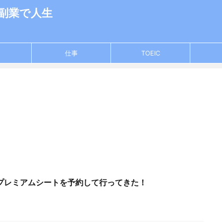
×副業で人生
仕事
TOEIC
。
プレミアムシートを予約して行ってきた！