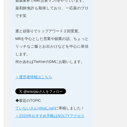
製薬業界でMR(営業マン)をやっています。
薬剤師免許も取得しており、一応薬のプロ
です笑
運と頑張りでトップアワード２回受賞。
MRを中心とした営業や副業の話、ちょっと
リッチなご飯とお出かけなどを中心に発信
します。
何かあればTwitterのDMにお願いします。
＞運営者情報はこちら
◆最近のTOPIC
ていないさん(@tei_nai)
に寄稿しました！
＞2020年おすすめ手帳はNOLTYアクセス