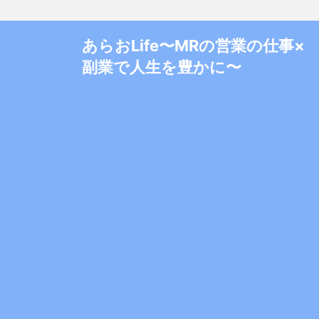
あらおLife〜MRの営業の仕事×
副業で人生を豊かに〜