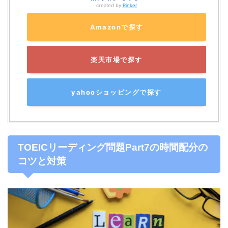
created by
Rinker
Amazonで探す
楽天市場で探す
yahooショッピングで探す
TOEICリーディング問題Part7の時間配分の
コツと対
策