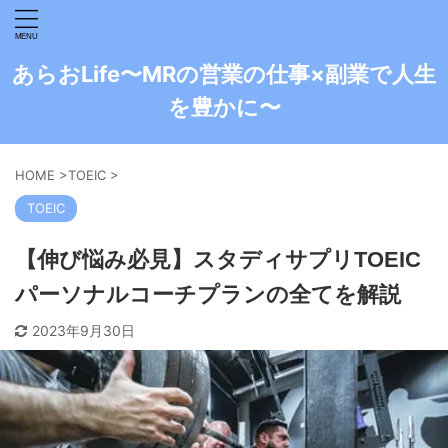
あらおLife〜MRの営業の仕事×副業で人生
を豊かに〜
HOME
>
TOEIC
>
TOEIC
【伸び悩み必見】スタディサプリTOEIC
パーソナルコーチプランの全てを解説
2023年9月30日